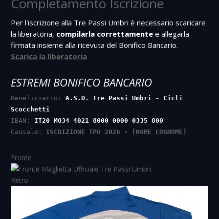
Completamento Iscrizione
Per l'iscrizione alla Tre Passi Umbri è necessario scaricare
la liberatoria,
compilarla correttamente
e allegarla
firmata insieme alla ricevuta del Bonifico Bancario.
Scarica la liberatoria
ESTREMI BONIFICO BANCARIO
Beneficiario:
A.S.D. Tre Passi Umbri - Cicli
Scocchetti
IBAN:
IT20 MO34 4021 8000 0000 0335 800
Causale:
ISCRIZIONE TPU 2026 - [NOME COGNOME]
Fronte
Retro